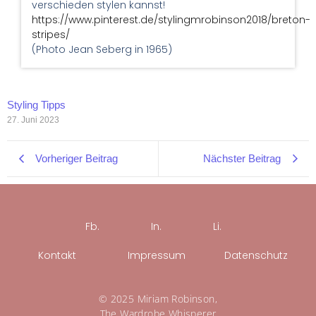
verschieden stylen kannst!
https://www.pinterest.de/stylingmrobinson2018/breton-
stripes/
(Photo Jean Seberg in 1965)
Styling Tipps
27. Juni 2023
Vorheriger Beitrag
Nächster Beitrag
Fb.
In.
Li.
Kontakt
Impressum
Datenschutz
© 2025 Miriam Robinson,
The Wardrobe Whisperer